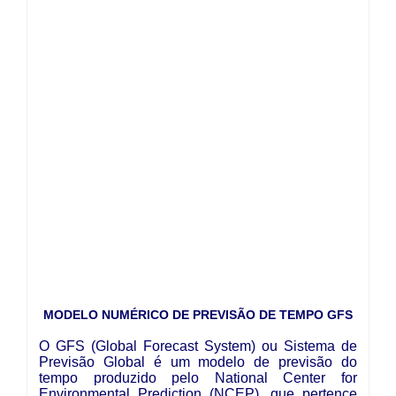
Boletim do Tempo
Radar Cidades
Serviços
Imagens de Satélite
Radar GIS Local
Cadastro
Satélite GIS + Radar
Radar PPI GIS
Informações
Laudos Meteorológicos
Estação Meteorológica
Alertas no Telegram
Histórico
Treinamento
Previsão Cidades
Alertas na sua Cidade
Contato
Saiba Mais
Solicitação de Dados
Modelo Global GFS
Chuva Bauru
Perguntas Frequentes
Notícias
Agendamento de Visitas
Modelo Regional WRF
Login
Chuvas e seu Local
Fale Conosco
Publicações
Umidade do Solo
Chuva Diária
Observador Voluntário
IPMet na FC