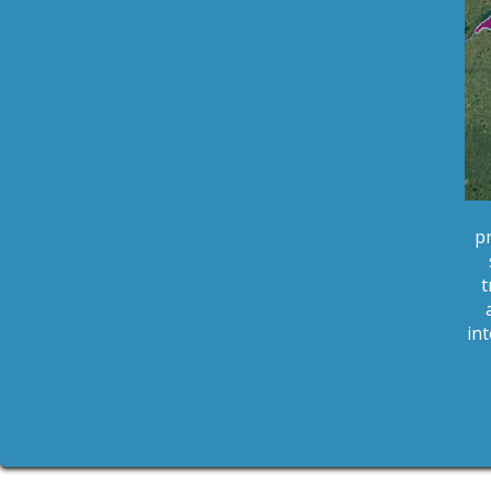
p
t
in