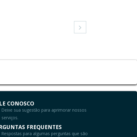
03/08/2026 - JULHO/20

LE CONOSCO
Deixe sua sugestão para aprimorar nossos
serviços.
RGUNTAS FREQUENTES
Respostas para algumas perguntas que são