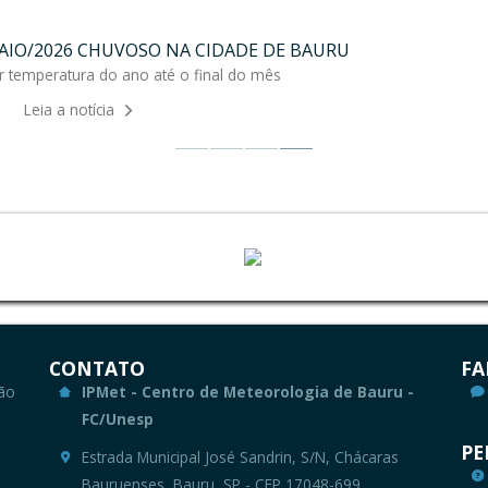
 MAIO/2026 CHUVOSO NA CIDADE DE BAURU
r temperatura do ano até o final do mês
Leia a notícia
CONTATO
FA
ão 
IPMet - Centro de Meteorologia de Bauru -
FC/Unesp
PE
Estrada Municipal José Sandrin, S/N, Chácaras 
Bauruenses, Bauru, SP - CEP 17048-699 