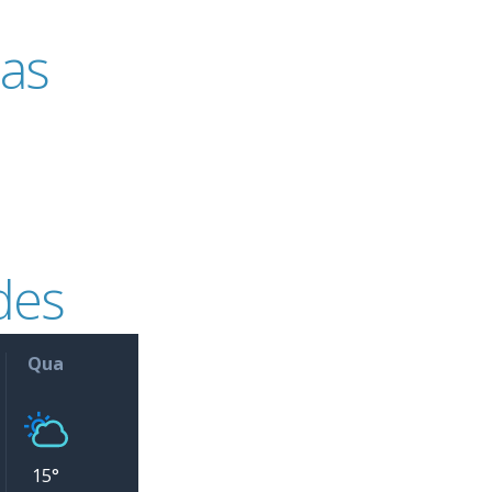
pas
des
Qua
15°