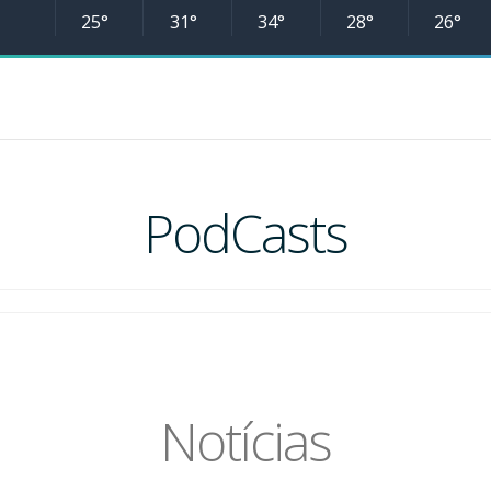
25°
31°
34°
28°
26°
PodCasts
Notícias