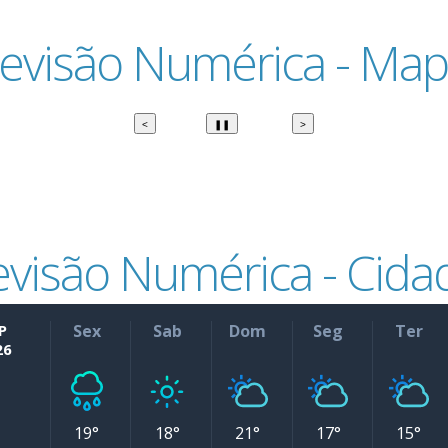
evisão Numérica - Ma
<
❚❚
>
evisão Numérica - Cida
P
Sex
Sab
Dom
Seg
Ter
26
19°
18°
21°
17°
15°