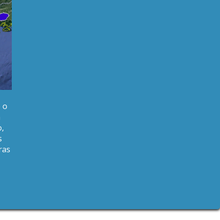
 o
m
o,
s
ras