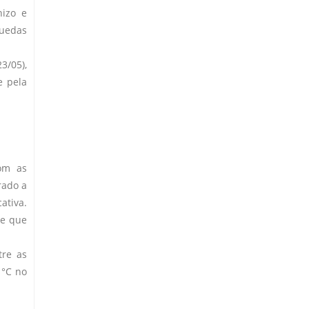
nizo e
quedas
3/05),
e pela
om as
rado a
ativa.
 e que
tre as
 °C no