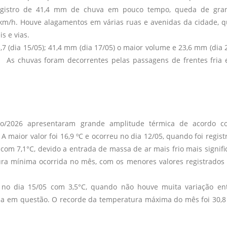
registro de 41,4 mm de chuva em pouco tempo, queda de gra
km/h. Houve alagamentos em várias ruas e avenidas da cidade, 
is e vias.
 (dia 15/05); 41,4 mm (dia 17/05) o maior volume e 23,6 mm (dia 2
 As chuvas foram decorrentes pelas passagens de frentes fria 
io/2026 apresentaram grande amplitude térmica de acordo c
 A maior valor foi 16,9 ºC e ocorreu no dia 12/05, quando foi regist
m 7,1°C, devido a entrada de massa de ar mais frio mais signific
ura mínima ocorrida no mês, com os menores valores registrados
 no dia 15/05 com 3,5°C, quando não houve muita variação en
a em questão. O recorde da temperatura máxima do mês foi 30,8