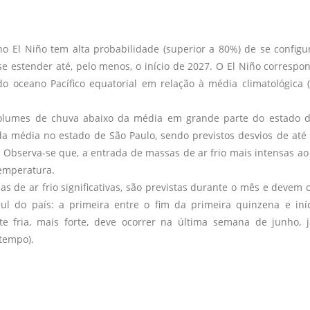
 El Niño tem alta probabilidade (superior a 80%) de se configu
 estender até, pelo menos, o início de 2027. O El Niño correspo
 oceano Pacífico equatorial em relação à média climatológica (
 volumes de chuva abaixo da média em grande parte do estado 
da média no estado de São Paulo, sendo previstos desvios de até 
 Observa-se que, a entrada de massas de ar frio mais intensas ao
temperatura.
 de ar frio significativas, são previstas durante o mês e devem 
l do país: a primeira entre o fim da primeira quinzena e iní
 fria, mais forte, deve ocorrer na última semana de junho, 
atempo).