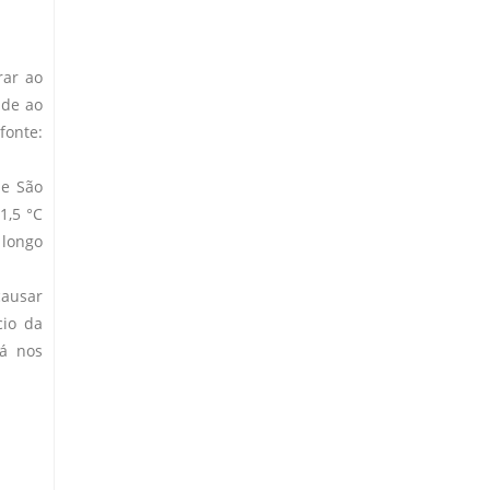
rar ao
nde ao
fonte:
de São
1,5 °C
 longo
causar
cio da
já nos