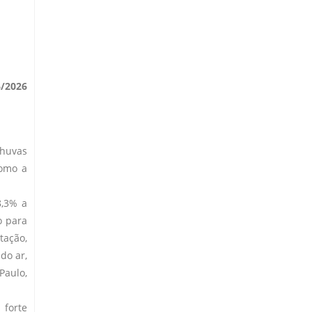
6/2026
chuvas
como a
8,3% a
o para
tação,
do ar,
Paulo,
 forte